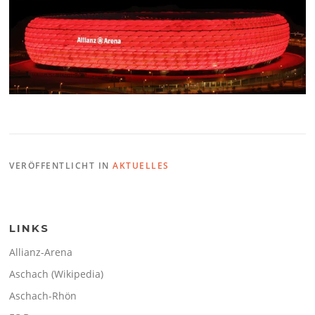
VERÖFFENTLICHT IN
AKTUELLES
LINKS
Allianz-Arena
Aschach (Wikipedia)
Aschach-Rhön