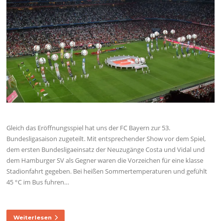
Gleich das Eröffnungsspiel hat uns der FC Bayern zur 53.
Bundesligasaison zugeteilt. Mit entsprechender Show vor dem Spiel,
dem ersten Bundesligaeinsatz der Neuzugänge Costa und Vidal und
dem Hamburger SV als Gegner waren die Vorzeichen für eine klasse
Stadionfahrt gegeben. Bei heißen Sommertemperaturen und gefühlt
45 °C im Bus fuhren…
Weiterlesen