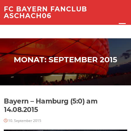
Zum
FC BAYERN FANCLUB
Inhalt
ASCHACH06
springen
Menü
MONAT:
SEPTEMBER 2015
Bayern – Hamburg (5:0) am
14.08.2015
10. September 2015