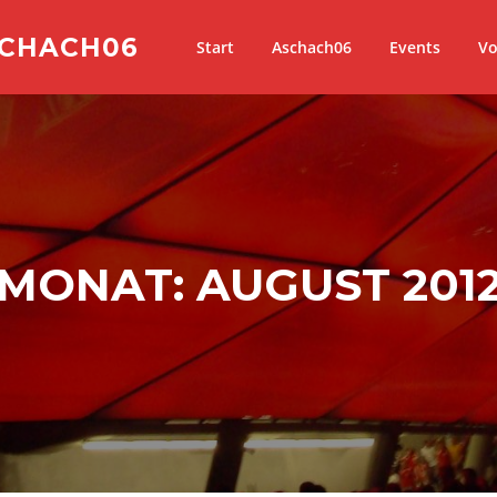
SCHACH06
Start
Aschach06
Events
Vo
MONAT:
AUGUST 201