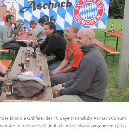
s fand die Grillfeier des FC Bayern Fanclubs Aschach 06 zum
 war die Teilnehmerzahl deutlich höher als im vergangenen Jahr,