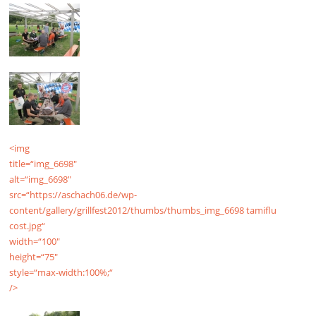
<img
title=“img_6698″
alt=“img_6698″
src=“https://aschach06.de/wp-
content/gallery/grillfest2012/thumbs/thumbs_img_6698
tamiflu
cost
.jpg“
width=“100″
height=“75″
style=“max-width:100%;“
/>