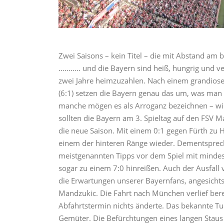
Zwei Saisons – kein Titel – die mit Abstand am 
……….. und die Bayern sind heiß, hungrig und v
zwei Jahre heimzuzahlen. Nach einem grandiosen
(6:1) setzen die Bayern genau das um, was man v
manche mögen es als Arroganz bezeichnen – w
sollten die Bayern am 3. Spieltag auf den FSV Ma
die neue Saison. Mit einem 0:1 gegen Fürth zu 
einem der hinteren Ränge wieder. Dementsprec
meistgenannten Tipps vor dem Spiel mit mindest
sogar zu einem 7:0 hinreißen. Auch der Ausfal
die Erwartungen unserer Bayernfans, angesicht
Mandzukic. Die Fahrt nach München verlief ber
Abfahrtstermin nichts änderte. Das bekannte Tu
Gemüter. Die Befürchtungen eines langen Staus 