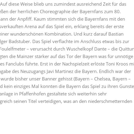
. Auf diese Weise blieb uns zumindest ausreichend Zeit für das
en der herrlichen Choreographie der Bayernfans zum 80.
dann der Anpfiff. Kaum stimmten sich die Bayernfans mit den
rkauften Arena auf das Spiel ein, erklang bereits der erste
 einer wunderschönen Kombination. Und kurz darauf Bastian
ger Badstuber. Das Spiel verflachte im Anschluss etwas bis zur
Foulelfmeter – verursacht durch Wuschelkopf Dante – die Quittu
ngten die Mainzer stärker auf das Tor der Bayern was für unnötige
Fanclubs führte. Erst in der Nachspielzeit erlöste Toni Kroos mi
abe des Neuzugangs Javi Martinez die Bayern. Endlich war der
 wurde bisher unser Banner gehisst (Bayern – Chelsea, Bayern –
 kein einziges Mal konnten die Bayern das Spiel zu ihren Gunst
nlage in Pfaffenhofen gestaltete sich weiterhin sehr
greich seinen Titel verteidigen, was an den niederschmetternden