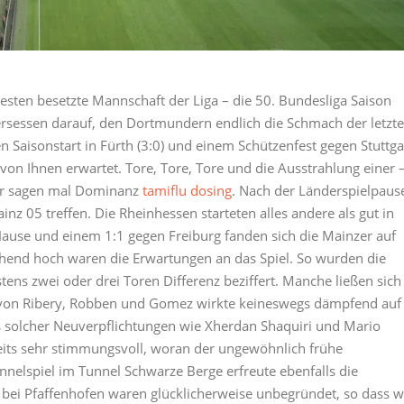
besten besetzte Mannschaft der Liga – die 50. Bundesliga Saison
ersessen darauf, den Dortmundern endlich die Schmach der letzt
 Saisonstart in Fürth (3:0) und einem Schützenfest gegen Stuttga
on Ihnen erwartet. Tore, Tore, Tore und die Ausstrahlung einer 
ir sagen mal Dominanz
tamiflu dosing
. Nach der Länderspielpaus
inz 05 treffen. Die Rheinhessen starteten alles andere als gut in
Hause und einem 1:1 gegen Freiburg fanden sich die Mainzer auf
hend hoch waren die Erwartungen an das Spiel. So wurden die
ens zwei oder drei Toren Differenz beziffert. Manche ließen sich
l von Ribery, Robben und Gomez wirkte keineswegs dämpfend auf
s solcher Neuverpflichtungen wie Xherdan Shaquiri und Mario
eits sehr stimmungsvoll, woran der ungewöhnlich frühe
nnelspiel im Tunnel Schwarze Berge erfreute ebenfalls die
bei Pfaffenhofen waren glücklicherweise unbegründet, so dass w