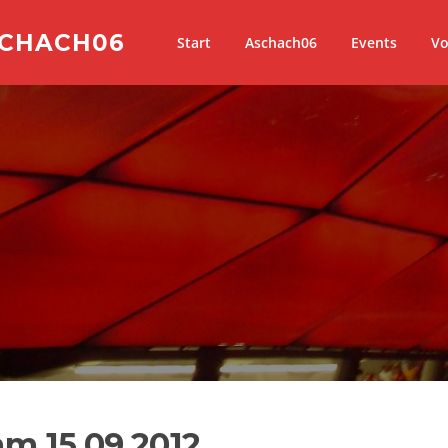
SCHACH06
Start
Aschach06
Events
Vo
am 15.09.2012