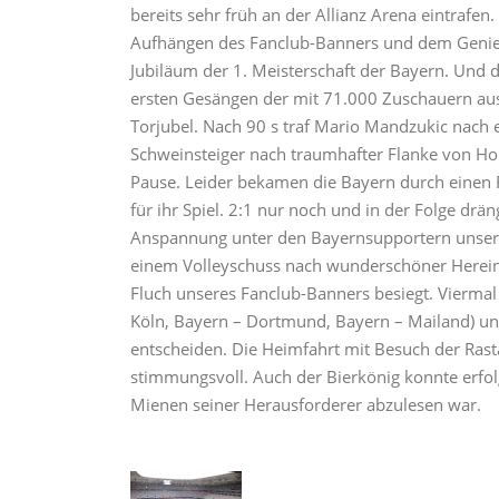
bereits sehr früh an der Allianz Arena eintrafen
Aufhängen des Fanclub-Banners und dem Genieß
Jubiläum der 1. Meisterschaft der Bayern. Und 
ersten Gesängen der mit 71.000 Zuschauern ausve
Torjubel. Nach 90 s traf Mario Mandzukic nach
Schweinsteiger nach traumhafter Flanke von Hol
Pause. Leider bekamen die Bayern durch einen 
für ihr Spiel. 2:1 nur noch und in der Folge drä
Anspannung unter den Bayernsupportern unseres 
einem Volleyschuss nach wunderschöner Hereing
Fluch unseres Fanclub-Banners besiegt. Viermal
Köln, Bayern – Dortmund, Bayern – Mailand) und
entscheiden. Die Heimfahrt mit Besuch der Rasta
stimmungsvoll. Auch der Bierkönig konnte erfol
Mienen seiner Herausforderer abzulesen war.